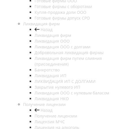
Готовые фирмы OOO
Готовые фирмы с оборотами
Купля-продажа доли ООО
Готовые фирмы допуск СРО
Ликвидация фирм
Назад
Ликвидация фирм
Ликвидация ООО
Ликвидация ООО с долгами
Добровольная ликвидация фирмы
Ликвидация фирм путем слияния
(присоединения)
Банкротство
Ликвидация ИП
ЛИКВИДАЦИЯ ИП С ДОЛГАМИ
Закрытие нулевого ИП
Ликвидация ООО с нулевым баласом
Ликвидация НКО
Получение лицензии
Назад
Получение лицензии
Лицензия МЧС
Лицензия на алкоголь