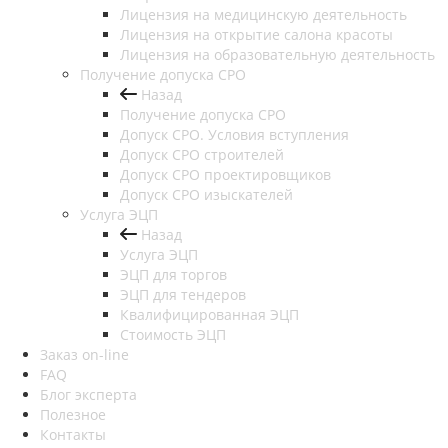
Лицензия на медицинскую деятельность
Лицензия на открытие салона красоты
Лицензия на образовательную деятельность
Получение допуска СРО
Назад
Получение допуска СРО
Допуск СРО. Условия вступления
Допуск СРО строителей
Допуск СРО проектировщиков
Допуск СРО изыскателей
Услуга ЭЦП
Назад
Услуга ЭЦП
ЭЦП для торгов
ЭЦП для тендеров
Квалифицированная ЭЦП
Стоимость ЭЦП
Заказ on-line
FAQ
Блог эксперта
Полезное
Контакты