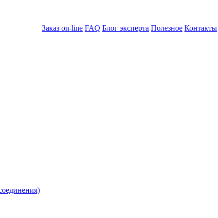
Заказ on-line
FAQ
Блог эксперта
Полезное
Контакты
соединения)