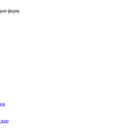
ция фирм.
ния
скве