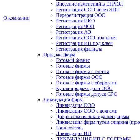
Внесение изменений в ЕГРЮЛ
Регистрация ООО через ЭЦП
Перерегистрация ООО
О компании
Регистрация НКО
Регистрация ЧОП
Регистрация АО
Регистрация ООО под ключ
Регистрация ИП под ключ
Регистрация филиала
Продажа фирм
Готовый бизнес
Готовые фирмы
Готовые фирмы с счетом
Готовые фирмы OOO
Готовые фирмы с оборотами
Купля-продажа доли ООО
Готовые фирмы допуск СРО
Ликвидация фирм
Ликвидация ООО
Ликвидация ООО с долгами
Добровольная ликвидация фирмы
Ликвидация фирм путем слияния (при
Банкротство
Ликвидация ИП
ЛИКВИДАЦИЯ ИП С ДОЛГАМИ