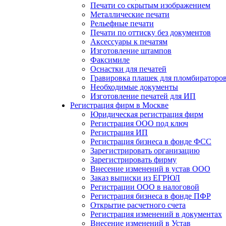
Печати со скрытым изображением
Металлические печати
Рельефные печати
Печати по оттиску без документов
Аксессуары к печатям
Изготовление штампов
Факсимиле
Оснастки для печатей
Гравировка плашек для пломбираторо
Необходимые документы
Изготовление печатей для ИП
Регистрация фирм в Москве
Юридическая регистрация фирм
Регистрация ООО под ключ
Регистрация ИП
Регистрация бизнеса в фонде ФСС
Зарегистрировать организацию
Зарегистрировать фирму
Внесение изменений в устав ООО
Заказ выписки из ЕГРЮЛ
Регистрации ООО в налоговой
Регистрация бизнеса в фонде ПФР
Открытие расчетного счета
Регистрация изменений в документах
Внесение изменений в Устав