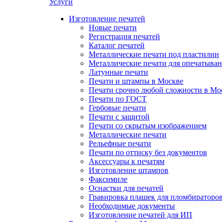
Услуги
Изготовление печатей
Новые печати
Регистрация печатей
Каталог печатей
Металлические печати под пластилин
Металлические печати для опечатыва
Латунные печати
Печати и штампы в Москве
Печати срочно любой сложности в Мо
Печати по ГОСТ
Гербовые печати
Печати с защитой
Печати со скрытым изображением
Металлические печати
Рельефные печати
Печати по оттиску без документов
Аксессуары к печатям
Изготовление штампов
Факсимиле
Оснастки для печатей
Гравировка плашек для пломбираторо
Необходимые документы
Изготовление печатей для ИП