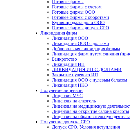
Готовые фирмы
Готовые фирмы с счетом
Готовые фирмы OOO
Готовые фирмы с оборотами
Купля-продажа доли ООО
Готовые фирмы допуск СРО
Ликвидация фирм
Ликвидация ООО
Ликвидация ООО с долгами
Добровольная ликвидация фирмы
Ликвидация фирм путем слияния (при
Банкротство
Ликвидация ИП
ЛИКВИДАЦИЯ ИП С ДОЛГАМИ
Закрытие нулевого ИП
Ликвидация ООО с нулевым баласом
Ликвидация НКО
Получение лицензии
Лицензия МЧС
Лицензия на алкоголь
Лицензия на медицинскую деятельнос
Лицензия на открытие салона красоты
Лицензия на образовательную деятель
Получение допуска СРО
Допуск СРО. Условия вступления