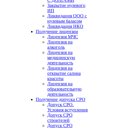
С ДОЛГАМИ
Закрытие нулевого
ИП
Ликвидация ООО с
нулевым баласом
Ликвидация НКО
Получение лицензии
Лицензия МЧС
Лицензия на
алкоголь
Лицензия на
медицинскую
деятельность
Лицензия на
открытие салона
красоты
Лицензия на
образовательную
деятельность
Получение допуска СРО
Допуск СРО.
Условия вступления
Допуск СРО
строителей
Допуск СРО