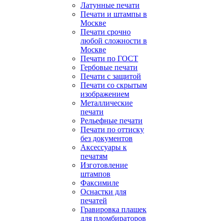
Латунные печати
Печати и штампы в
Москве
Печати срочно
любой сложности в
Москве
Печати по ГОСТ
Гербовые печати
Печати с защитой
Печати со скрытым
изображением
Металлические
печати
Рельефные печати
Печати по оттиску
без документов
Аксессуары к
печатям
Изготовление
штампов
Факсимиле
Оснастки для
печатей
Гравировка плашек
для пломбираторов