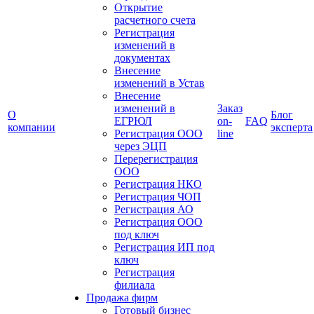
Открытие
расчетного счета
Регистрация
изменений в
документах
Внесение
изменений в Устав
Внесение
изменений в
Заказ
О
Блог
ЕГРЮЛ
on-
FAQ
компании
эксперта
Регистрация ООО
line
через ЭЦП
Перерегистрация
ООО
Регистрация НКО
Регистрация ЧОП
Регистрация АО
Регистрация ООО
под ключ
Регистрация ИП под
ключ
Регистрация
филиала
Продажа фирм
Готовый бизнес