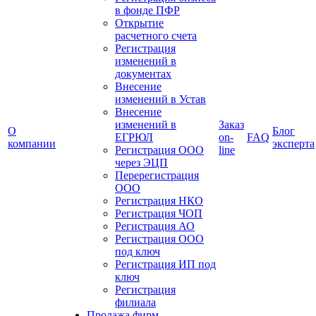
в фонде ПФР
Открытие
расчетного счета
Регистрация
изменений в
документах
Внесение
изменений в Устав
Внесение
изменений в
Заказ
О
Блог
ЕГРЮЛ
on-
FAQ
компании
эксперта
Регистрация ООО
line
через ЭЦП
Перерегистрация
ООО
Регистрация НКО
Регистрация ЧОП
Регистрация АО
Регистрация ООО
под ключ
Регистрация ИП под
ключ
Регистрация
филиала
Продажа фирм