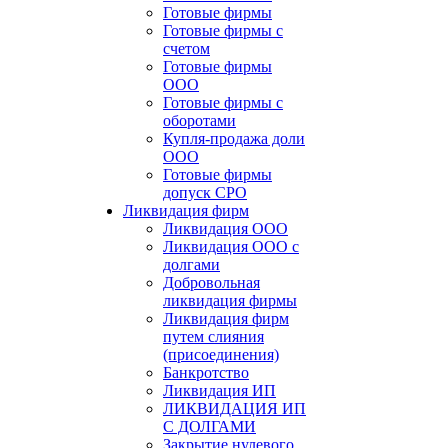
Готовые фирмы
Готовые фирмы с
счетом
Готовые фирмы
OOO
Готовые фирмы с
оборотами
Купля-продажа доли
ООО
Готовые фирмы
допуск СРО
Ликвидация фирм
Ликвидация ООО
Ликвидация ООО с
долгами
Добровольная
ликвидация фирмы
Ликвидация фирм
путем слияния
(присоединения)
Банкротство
Ликвидация ИП
ЛИКВИДАЦИЯ ИП
С ДОЛГАМИ
Закрытие нулевого