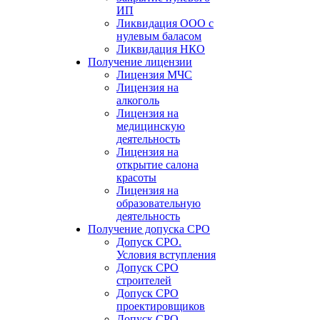
ИП
Ликвидация ООО с
нулевым баласом
Ликвидация НКО
Получение лицензии
Лицензия МЧС
Лицензия на
алкоголь
Лицензия на
медицинскую
деятельность
Лицензия на
открытие салона
красоты
Лицензия на
образовательную
деятельность
Получение допуска СРО
Допуск СРО.
Условия вступления
Допуск СРО
строителей
Допуск СРО
проектировщиков
Допуск СРО