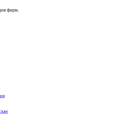
ция фирм.
ния
скве