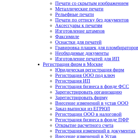
Печати со скрытым изображением
Металлические печати
Рельефные печати
Печати по оттиску без документов
Аксессуары к печатям
Изготовление штампов
Факсимиле
Оснастки для печатей
Гравировка плашек для пломбираторо
Необходимые документы
Изготовление печатей для ИП
Регистрация фирм в Москве
Юридическая регистрация фирм
Регистрация ООО под ключ
Регистрация ИП
Регистрация бизнеса в фонде ФСС
Зарегистрировать организацию
Зарегистрировать фирму
Внесение изменений в устав ООО
Заказ выписки из ЕГРЮЛ
Регистрации ООО в налоговой
Регистрация бизнеса в фонде ПФР
Открытие расчетного счета
Регистрация изменений в документах
Внесение изменений в Устав