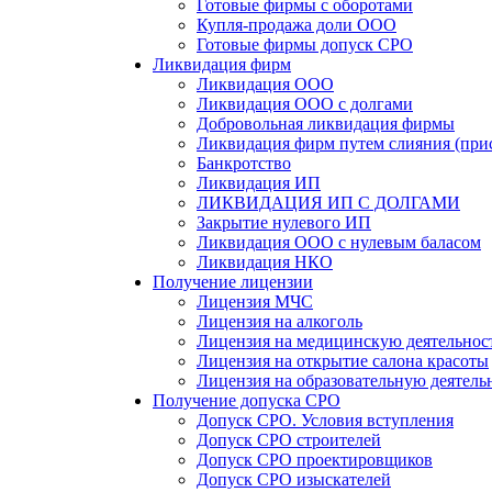
Готовые фирмы с оборотами
Купля-продажа доли ООО
Готовые фирмы допуск СРО
Ликвидация фирм
Ликвидация ООО
Ликвидация ООО с долгами
Добровольная ликвидация фирмы
Ликвидация фирм путем слияния (при
Банкротство
Ликвидация ИП
ЛИКВИДАЦИЯ ИП С ДОЛГАМИ
Закрытие нулевого ИП
Ликвидация ООО с нулевым баласом
Ликвидация НКО
Получение лицензии
Лицензия МЧС
Лицензия на алкоголь
Лицензия на медицинскую деятельнос
Лицензия на открытие салона красоты
Лицензия на образовательную деятель
Получение допуска СРО
Допуск СРО. Условия вступления
Допуск СРО строителей
Допуск СРО проектировщиков
Допуск СРО изыскателей