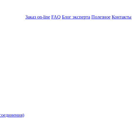
Заказ on-line
FAQ
Блог эксперта
Полезное
Контакты
соединения)