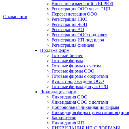
Внесение изменений в ЕГРЮЛ
Регистрация ООО через ЭЦП
Перерегистрация ООО
О компании
Регистрация НКО
Регистрация ЧОП
Регистрация АО
Регистрация ООО под ключ
Регистрация ИП под ключ
Регистрация филиала
Продажа фирм
Готовый бизнес
Готовые фирмы
Готовые фирмы с счетом
Готовые фирмы OOO
Готовые фирмы с оборотами
Купля-продажа доли ООО
Готовые фирмы допуск СРО
Ликвидация фирм
Ликвидация ООО
Ликвидация ООО с долгами
Добровольная ликвидация фирмы
Ликвидация фирм путем слияния (при
Банкротство
Ликвидация ИП
ЛИКВИДАЦИЯ ИП С ДОЛГАМИ