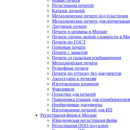
Новые печати
Регистрация печатей
Каталог печатей
Металлические печати под пластилин
Металлические печати для опечатыва
Латунные печати
Печати и штампы в Москве
Печати срочно любой сложности в Мо
Печати по ГОСТ
Гербовые печати
Печати с защитой
Печати со скрытым изображением
Металлические печати
Рельефные печати
Печати по оттиску без документов
Аксессуары к печатям
Изготовление штампов
Факсимиле
Оснастки для печатей
Гравировка плашек для пломбираторо
Необходимые документы
Изготовление печатей для ИП
Регистрация фирм в Москве
Юридическая регистрация фирм
Регистрация ООО под ключ