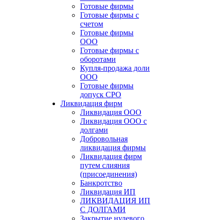
Готовые фирмы
Готовые фирмы с
счетом
Готовые фирмы
OOO
Готовые фирмы с
оборотами
Купля-продажа доли
ООО
Готовые фирмы
допуск СРО
Ликвидация фирм
Ликвидация ООО
Ликвидация ООО с
долгами
Добровольная
ликвидация фирмы
Ликвидация фирм
путем слияния
(присоединения)
Банкротство
Ликвидация ИП
ЛИКВИДАЦИЯ ИП
С ДОЛГАМИ
Закрытие нулевого