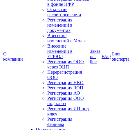
в фонде ПФР
Открытие
расчетного счета
Регистрация
изменений в
документах
Внесение
изменений в Устав
Внесение
изменений в
Заказ
О
Блог
ЕГРЮЛ
on-
FAQ
компании
эксперта
Регистрация ООО
line
через ЭЦП
Перерегистрация
ООО
Регистрация НКО
Регистрация ЧОП
Регистрация АО
Регистрация ООО
под ключ
Регистрация ИП под
ключ
Регистрация
филиала
Продажа фирм