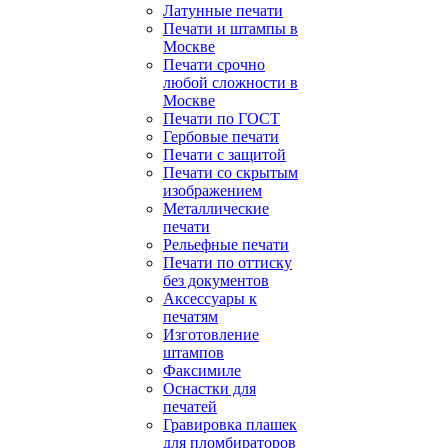
Латунные печати
Печати и штампы в
Москве
Печати срочно
любой сложности в
Москве
Печати по ГОСТ
Гербовые печати
Печати с защитой
Печати со скрытым
изображением
Металлические
печати
Рельефные печати
Печати по оттиску
без документов
Аксессуары к
печатям
Изготовление
штампов
Факсимиле
Оснастки для
печатей
Гравировка плашек
для пломбираторов