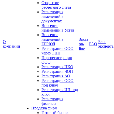
Открытие
расчетного счета
Регистрация
изменений в
документах
Внесение
изменений в Устав
Внесение
изменений в
Заказ
О
Блог
ЕГРЮЛ
on-
FAQ
компании
эксперта
Регистрация ООО
line
через ЭЦП
Перерегистрация
ООО
Регистрация НКО
Регистрация ЧОП
Регистрация АО
Регистрация ООО
под ключ
Регистрация ИП под
ключ
Регистрация
филиала
Продажа фирм
Готовый бизнес