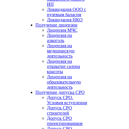
ИП
Ликвидация ООО с
нулевым баласом
Ликвидация НКО
Получение лицензии
Лицензия МЧС
Лицензия на
алкоголь
Лицензия на
медицинскую
деятельность
Лицензия на
открытие салона
красоты
Лицензия на
образовательную
деятельность
Получение допуска СРО
Допуск СРО.
Условия вступления
Допуск СРО
строителей
Допуск СРО
проектировщиков
Допуск СРО