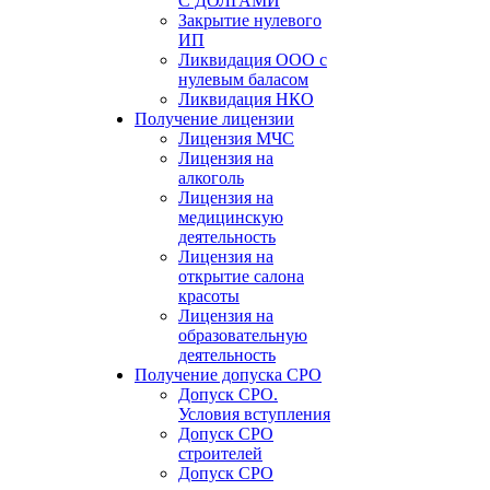
С ДОЛГАМИ
Закрытие нулевого
ИП
Ликвидация ООО с
нулевым баласом
Ликвидация НКО
Получение лицензии
Лицензия МЧС
Лицензия на
алкоголь
Лицензия на
медицинскую
деятельность
Лицензия на
открытие салона
красоты
Лицензия на
образовательную
деятельность
Получение допуска СРО
Допуск СРО.
Условия вступления
Допуск СРО
строителей
Допуск СРО