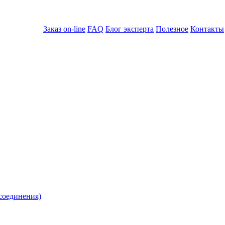
Заказ on-line
FAQ
Блог эксперта
Полезное
Контакты
соединения)