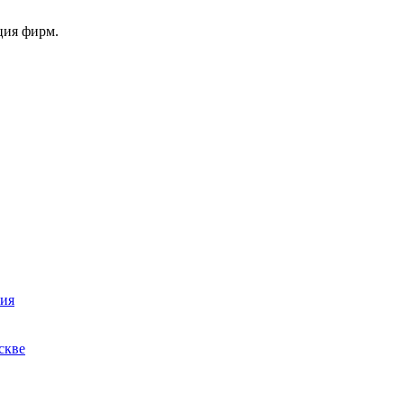
ция фирм.
ния
скве