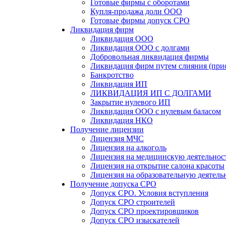
Готовые фирмы с оборотами
Купля-продажа доли ООО
Готовые фирмы допуск СРО
Ликвидация фирм
Ликвидация ООО
Ликвидация ООО с долгами
Добровольная ликвидация фирмы
Ликвидация фирм путем слияния (при
Банкротство
Ликвидация ИП
ЛИКВИДАЦИЯ ИП С ДОЛГАМИ
Закрытие нулевого ИП
Ликвидация ООО с нулевым баласом
Ликвидация НКО
Получение лицензии
Лицензия МЧС
Лицензия на алкоголь
Лицензия на медицинскую деятельнос
Лицензия на открытие салона красоты
Лицензия на образовательную деятель
Получение допуска СРО
Допуск СРО. Условия вступления
Допуск СРО строителей
Допуск СРО проектировщиков
Допуск СРО изыскателей