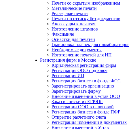
Печати со скрытым изображением
Металлические печати
Рельефные печати
Печати по оттиску без документов
Аксессуары к печатям
Изготовление штампов
Факсимиле
Оснастки для печатей
Гравировка плашек для пломбираторо
Необходимые документы
Изготовление печатей для ИП
Регистрация фирм в Москве
Юридическая регистрация фирм
Регистрация ООО под ключ
Регистрация ИП
Регистрация бизнеса в фонде ФСС
Зарегистрировать организацию
Зарегистрировать фирму
Внесение изменений в устав ООО
Заказ выписки из ЕГРЮЛ
Регистрации ООО в налоговой
Регистрация бизнеса в фонде ПФР
Открытие расчетного счета
Регистрация изменений в документах
Внесение изменений в Устав