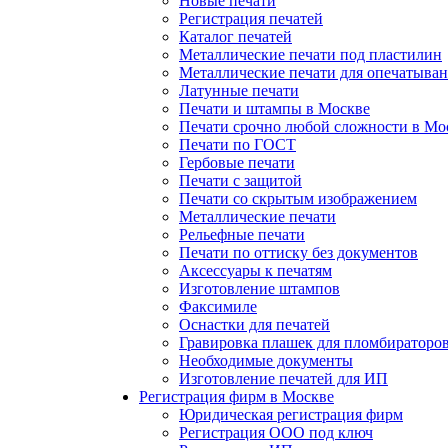
Новые печати
Регистрация печатей
Каталог печатей
Металлические печати под пластилин
Металлические печати для опечатыва
Латунные печати
Печати и штампы в Москве
Печати срочно любой сложности в Мо
Печати по ГОСТ
Гербовые печати
Печати с защитой
Печати со скрытым изображением
Металлические печати
Рельефные печати
Печати по оттиску без документов
Аксессуары к печатям
Изготовление штампов
Факсимиле
Оснастки для печатей
Гравировка плашек для пломбираторо
Необходимые документы
Изготовление печатей для ИП
Регистрация фирм в Москве
Юридическая регистрация фирм
Регистрация ООО под ключ