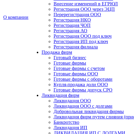
Внесение изменений в ЕГРЮЛ
Регистрация ООО через ЭЦП
Перерегистрация ООО
О компании
Регистрация НКО
Регистрация ЧОП
Регистрация АО
Регистрация ООО под ключ
Регистрация ИП под ключ
Регистрация филиала
Продажа фирм
Готовый бизнес
Готовые фирмы
Готовые фирмы с счетом
Готовые фирмы OOO
Готовые фирмы с оборотами
Купля-продажа доли ООО
Готовые фирмы допуск СРО
Ликвидация фирм
Ликвидация ООО
Ликвидация ООО с долгами
Добровольная ликвидация фирмы
Ликвидация фирм путем слияния (при
Банкротство
Ликвидация ИП
ЛИКВИДАЦИЯ ИП С ДОЛГАМИ